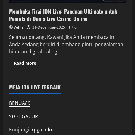
Membuka Tirai IDN Live: Panduan Ultimate untuk
Pemula di Dunia Live Casino Online
Velin
31-December-2025
0
Selamat datang, Kawan! Jika Anda membaca ini,
Anda sedang berdiri di ambang pintu pengalaman
hiburan digital paling...
Read
Read More
more
about
Membuka
Tirai
IDN
MEJA IDN LIVE TERBAIK
Live:
Panduan
Ultimate
untuk
BENUA89
Pemula
di
Dunia
SLOT GACOR
Live
Casino
Online
Kunjungi:
rpga.info