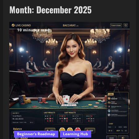
Month:
December 2025
10 minutes read
Beginner's Roadmap
Learning Hub